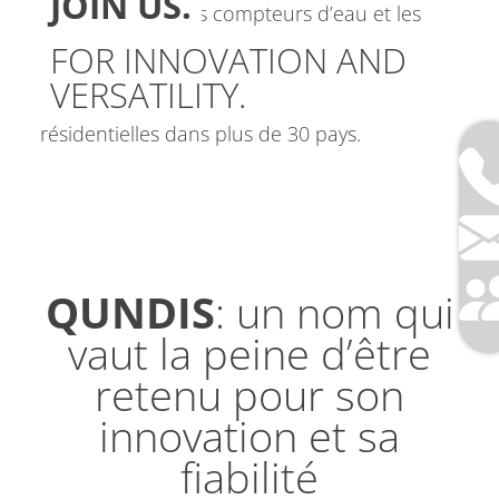
JOIN US.
en passant par les compteurs d’eau et les
passerelles de communication: les produits
FOR INNOVATION AND
QUNDIS assurent un comptage précis et
VERSATILITY.
fiable pour plus de 8 millions d’unités
résidentielles dans plus de 30 pays.
The right solution for every building.
QUNDIS
: un nom qui
vaut la peine d’être
retenu pour son
innovation et sa
fiabilité