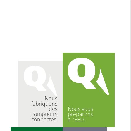
Nous
fabriquons
des
Nous vous
compteurs
préparons
connectés.
à l’EED.